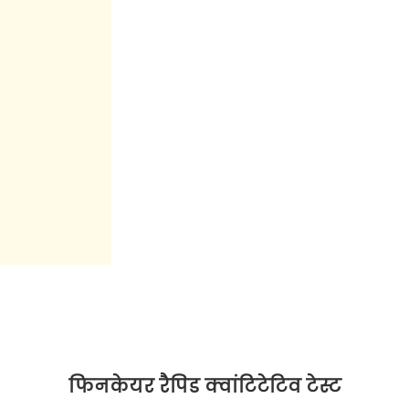
फिनकेयर रैपिड क्वांटिटेटिव टेस्ट