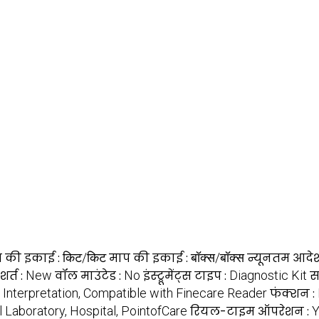
य की इकाई :
किट/किट
माप की इकाई :
बॉक्स/बॉक्स
न्यूनतम आदेश 
शर्त :
New
वॉल माउंटेड :
No
इंस्ट्रूमेंट्स टाइप :
Diagnostic Kit
स
 Interpretation, Compatible with Finecare Reader
फंक्शन :
al Laboratory, Hospital, PointofCare
रियल-टाइम ऑपरेशन :
Y