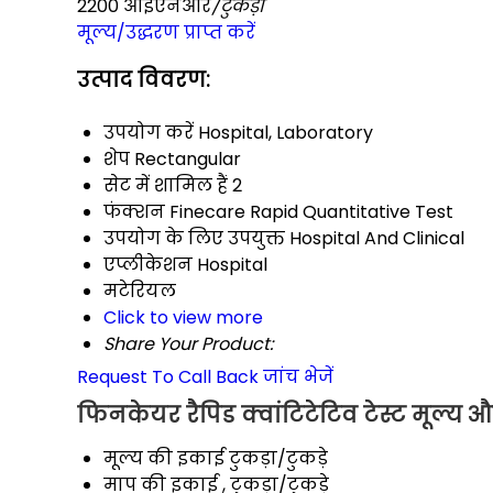
2200 आईएनआर
/टुकड़ा
मूल्य/उद्धरण प्राप्त करें
उत्पाद विवरण:
उपयोग करें
Hospital, Laboratory
शेप
Rectangular
सेट में शामिल हैं
2
फंक्शन
Finecare Rapid Quantitative Test
उपयोग के लिए उपयुक्त
Hospital And Clinical
एप्लीकेशन
Hospital
मटेरियल
Click to view more
Share Your Product:
Request To Call Back
जांच भेजें
फिनकेयर रैपिड क्वांटिटेटिव टेस्ट मूल्य और
मूल्य की इकाई
टुकड़ा/टुकड़े
माप की इकाई
, टुकड़ा/टुकड़े