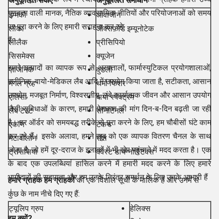
अनुकूलित सेवाएँ
अनुकूलित समाधान
गुणवत्ता वाली मानक, नैतिक व्यावसायिक नीतियों और परियोजनाओं को समय
इम्मको
ओवाजीन
पर पूरा करने के लिए हमारी सराहना कर रहे
लीका
ऑक्सफ़ोर्ड इम्यूनोटेक
हैं।
लीलैक
प्रीसिपियो
सिसमेक्स
क्यूजेन
हमारे उत्पादों का व्यापक रूप से अस्पतालों, फार्मास्युटिकल प्रयोगशालाओं,
ज़ाजेनिक
वुडली
क्लीनिक, बायो-मेडिकल लैब आदि में उपयोग किया जाता है, सटीकता, आसान
मंगल ग्रह
थर्मो फिशर
उपयोग, मजबूत निर्माण, विश्वसनीय, लंबे कार्यात्मक जीवन और आसान उपयोग
एलिसा
बायो स्पेक्ट्रम
जैसी सुविधाओं के कारण, हमारी पेशकश की मांग दिन-ब-दिन बढ़ती जा रही
लैब टेस्ट
सेनिटिनल
है। हर ऑर्डर को समयबद्ध तरीके से पूरा करने के लिए, हम चौबीसों घंटे काम
एकॉन
टेकन
कर रहे हैं। इसके अलावा, हमने खुद को एक व्यापक वितरण चैनल के साथ
मेटाबोलोन
रॉश
जोड़ा है, जो हमें दूर-दराज के इलाकों में भी खेप पहुंचाने में मदद करता है। एक
ट्रांससिया
क्वेस्ट डायग्नोस्टिक्स
के बाद एक उपलब्धियां हासिल करने में हमारी मदद करने के लिए हमारे
भागीदारों की सहायता और हम उनके निरंतर समर्थन के लिए उनके आभारी हैं
हमारे ग्राहक हम ग्राहकों
की एक विशाल सूची के मालिक हैं और उनमें से
।
कुछ के नाम नीचे दिए गए हैं:
ट्यूलिप ग्रुप
हेलिक्स
हम क्यों?