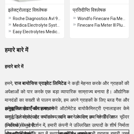
इलेक्ट्रोलाइट विश्लेषक
प्रतिदीप्ति विश्लेषक
Roche Diagnostics Avl 9180 Series Electrolyte Analyzers
Wondfo Finecare Fia Meter Plus Fluorescence Immuno Analyzer
Medica Electrolyte System Pack Na/k/cl (compatible)
Finecare Fia Meter III Plus Fluorescence
Easy Electrolytes Medica USA
हमारे बारे में
हमारे बारे में
हमने,
राज बायोसिस प्राइवेट लिमिटेड
ने कड़ी मेहनत करके और ग्राहकों की
अपेक्षाओं को पार करके एक बड़ा व्यापारिक साम्राज्य बनाया है। औद्योगिक
मानदंडों का सख्ती से पालन करके, हम अपने ग्राहकों के लिए ब्लड गैस और
इलेक्ट्रोलाइट एनालाइजर, सेमी ऑटोमेटेड बायोकैमिस्ट्री एनालाइजर केमे
अनुकूलित सेवाएँ और समाधान
स्मार्ट, इलेक्ट्रोलाइट स्पॉटकेम आदि का उत्पादन कर रहे हैं। राज भूपेंदर
अनुकूलित सेवाएं और समाधान प्रदान करने के लिए हम निम्नलिखित
(निदेशक) के मार्गदर्शन में, हमारी कंपनी ने उल्लिखित उत्पादों के शीर्ष निर्माता
कंपनियों से जुड़े हैं:
और आपूर्तिकर्ता के रूप में स्थापना की है। हमारे सभी ग्राहक हमारी उच्च