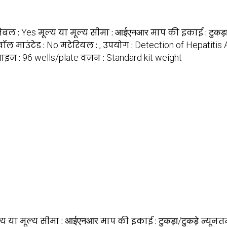
जेबल :
Yes
मूल्य या मूल्य सीमा :
आईएनआर
माप की इकाई :
टुकड़
वॉल माउंटेड :
No
मटेरियल :
,
उपयोग :
Detection of Hepatitis 
ाइज :
96 wells/plate
वज़न :
Standard kit weight
्य या मूल्य सीमा :
आईएनआर
माप की इकाई :
टुकड़ा/टुकड़े
न्यूनत