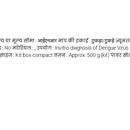
्य या मूल्य सीमा :
आईएनआर
माप की इकाई :
टुकड़ा/टुकड़े
न्यूनत
ड :
No
मटेरियल :
,
उपयोग :
Invitro diagnosis of Dengue Viru
साइज :
Kit box compact
वज़न :
Approx. 500 g (kit)
पावर सोर्