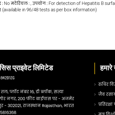
ड :
No
मटेरियल :
,
उपयोग :
For detection of Hepatitis B surf
t (available in 96/48 tests as per box information)
िस प्राइवेट लिमिटेड
हमारे 
R4942D1ZG
रुधिर वि
तल, प्लॉट नंबर 16, डी ब्लॉक, सत्या
जैव रसा
ैगोर नगर, 200 फीट बाईपास पर - अजमेर
प्रतिरक्
ुर - 302021, राजस्थान Rajasthan, भारत
5816368
मूत्र विश