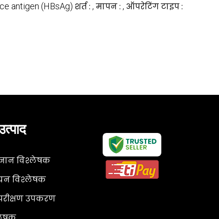
ace antigen (HBsAg)
शर्त :
,
मापन :
,
ऑपरेटिंग टाइप :
उत्पाद
ज्ञान विश्लेषक
यन विश्लेषक
षा परीक्षण उपकरण
्लेषक