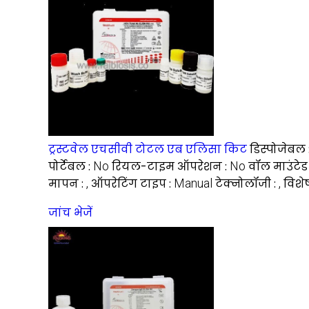
ट्रस्टवेल एचसीवी टोटल एब एलिसा किट
डिस्पोजेबल 
पोर्टेबल :
No
रियल-टाइम ऑपरेशन :
No
वॉल माउंटेड
मापन :
,
ऑपरेटिंग टाइप :
Manual
टेक्नोलॉजी :
,
विशेष
जांच भेजें