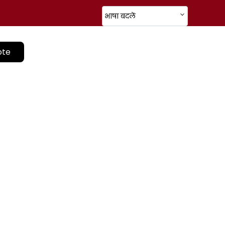
भाषा बदलें
ote