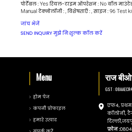
पोर्टेबल :
Yes
रियल-टाइम ऑपरेशन :
No
वॉल माउंटे
Manual
टेक्नोलॉजी :
,
विशेषताएँ :
,
साइज :
96 Test ki
जांच भेजें
SEND INQUIRY
मुझे निःशुल्क कॉल करें
Menu
राज बीओस
GST : 08AAEC
होम पेज
एफ4, प्रथम 
कंपनी प्रोफाइल
कॉलोनी, ट
हमारे उत्पाद
दिल्ली,जयप
फ़ोन :
0804
संपर्क करें