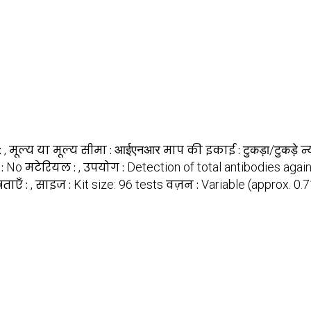
:
,
मूल्य या मूल्य सीमा :
आईएनआर
माप की इकाई :
टुकड़ा/टुकड़े
न
 :
No
मटेरियल :
,
उपयोग :
Detection of total antibodies aga
ताएँ :
,
साइज :
Kit size: 96 tests
वज़न :
Variable (approx. 0.7