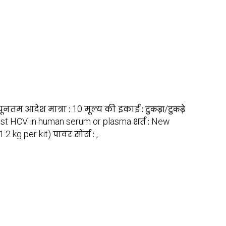
्यूनतम आदेश मात्रा :
10
मूल्य की इकाई :
टुकड़ा/टुकड़े
inst HCV in human serum or plasma
शर्त :
New
1.2 kg per kit)
पावर सोर्स :
,