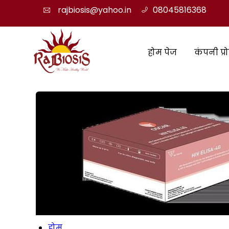
rajbiosis@yahoo.in
08045816368
होम पेज
कंपनी प्
होम