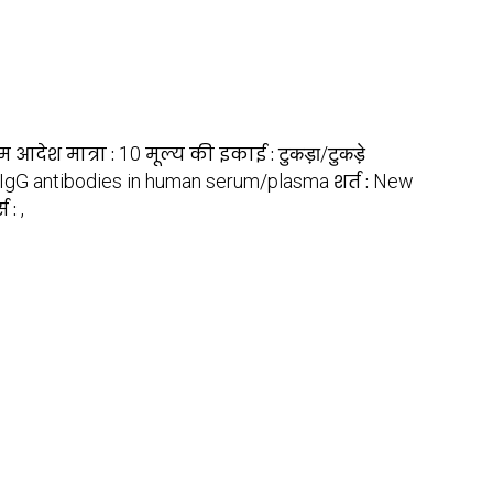
म आदेश मात्रा :
10
मूल्य की इकाई :
टुकड़ा/टुकड़े
s IgG antibodies in human serum/plasma
शर्त :
New
स :
,