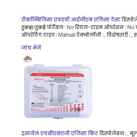
रीकॉम्बिलिसा एचएवी आईजीएम एलिसा टेस्ट
डिस्पो
टुकड़ा/टुकड़े
पोर्टेबल :
No
रियल-टाइम ऑपरेशन :
No
ऑपरेटिंग टाइप :
Manual
टेक्नोलॉजी :
,
विशेषताएँ :
,
स
जांच भेजें
ट्रस्टवेल एचबीएसएजी एलिसा किट
डिस्पोजेबल :
,
मूल