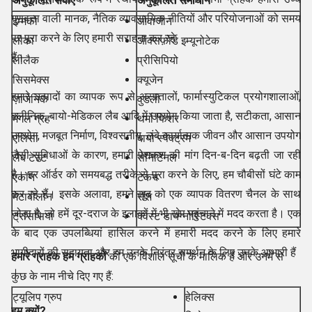
अनुकूलित सेवाएँ
अनुकूलित समाधान
गुणवत्ता वाली मानक, नैतिक व्यावसायिक नीतियों और परियोजनाओं को समय
इम्मको
ओवाजीन
पर पूरा करने के लिए हमारी सराहना कर रहे
लीका
ऑक्सफ़ोर्ड इम्यूनोटेक
हैं।
लीलैक
प्रीसिपियो
सिसमेक्स
क्यूजेन
हमारे उत्पादों का व्यापक रूप से अस्पतालों, फार्मास्युटिकल प्रयोगशालाओं,
ज़ाजेनिक
वुडली
क्लीनिक, बायो-मेडिकल लैब आदि में उपयोग किया जाता है, सटीकता, आसान
मंगल ग्रह
थर्मो फिशर
उपयोग, मजबूत निर्माण, विश्वसनीय, लंबे कार्यात्मक जीवन और आसान उपयोग
एलिसा
बायो स्पेक्ट्रम
जैसी सुविधाओं के कारण, हमारी पेशकश की मांग दिन-ब-दिन बढ़ती जा रही
लैब टेस्ट
सेनिटिनल
है। हर ऑर्डर को समयबद्ध तरीके से पूरा करने के लिए, हम चौबीसों घंटे काम
एकॉन
टेकन
कर रहे हैं। इसके अलावा, हमने खुद को एक व्यापक वितरण चैनल के साथ
मेटाबोलोन
रॉश
जोड़ा है, जो हमें दूर-दराज के इलाकों में भी खेप पहुंचाने में मदद करता है। एक
ट्रांससिया
क्वेस्ट डायग्नोस्टिक्स
के बाद एक उपलब्धियां हासिल करने में हमारी मदद करने के लिए हमारे
भागीदारों की सहायता और हम उनके निरंतर समर्थन के लिए उनके आभारी हैं
हमारे ग्राहक हम ग्राहकों
की एक विशाल सूची के मालिक हैं और उनमें से
।
कुछ के नाम नीचे दिए गए हैं:
ट्यूलिप ग्रुप
हेलिक्स
हम क्यों?