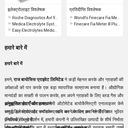
इलेक्ट्रोलाइट विश्लेषक
प्रतिदीप्ति विश्लेषक
Roche Diagnostics Avl 9180 Series Electrolyte Analyzers
Wondfo Finecare Fia Meter Plus Fluorescence Immuno Analyzer
Medica Electrolyte System Pack Na/k/cl (compatible)
Finecare Fia Meter III Plus Fluorescence
Easy Electrolytes Medica USA
हमारे बारे में
हमारे बारे में
हमने,
राज बायोसिस प्राइवेट लिमिटेड
ने कड़ी मेहनत करके और ग्राहकों की
अपेक्षाओं को पार करके एक बड़ा व्यापारिक साम्राज्य बनाया है। औद्योगिक
मानदंडों का सख्ती से पालन करके, हम अपने ग्राहकों के लिए ब्लड गैस और
इलेक्ट्रोलाइट एनालाइजर, सेमी ऑटोमेटेड बायोकैमिस्ट्री एनालाइजर केमे
अनुकूलित सेवाएँ और समाधान
स्मार्ट, इलेक्ट्रोलाइट स्पॉटकेम आदि का उत्पादन कर रहे हैं। राज भूपेंदर
अनुकूलित सेवाएं और समाधान प्रदान करने के लिए हम निम्नलिखित
(निदेशक) के मार्गदर्शन में, हमारी कंपनी ने उल्लिखित उत्पादों के शीर्ष निर्माता
कंपनियों से जुड़े हैं:
और आपूर्तिकर्ता के रूप में स्थापना की है। हमारे सभी ग्राहक हमारी उच्च