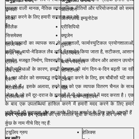
अनुकूलित सेवाएँ
अनुकूलित समाधान
गुणवत्ता वाली मानक, नैतिक व्यावसायिक नीतियों और परियोजनाओं को समय
इम्मको
ओवाजीन
पर पूरा करने के लिए हमारी सराहना कर रहे
लीका
ऑक्सफ़ोर्ड इम्यूनोटेक
हैं।
लीलैक
प्रीसिपियो
सिसमेक्स
क्यूजेन
हमारे उत्पादों का व्यापक रूप से अस्पतालों, फार्मास्युटिकल प्रयोगशालाओं,
ज़ाजेनिक
वुडली
क्लीनिक, बायो-मेडिकल लैब आदि में उपयोग किया जाता है, सटीकता, आसान
मंगल ग्रह
थर्मो फिशर
उपयोग, मजबूत निर्माण, विश्वसनीय, लंबे कार्यात्मक जीवन और आसान उपयोग
एलिसा
बायो स्पेक्ट्रम
जैसी सुविधाओं के कारण, हमारी पेशकश की मांग दिन-ब-दिन बढ़ती जा रही
लैब टेस्ट
सेनिटिनल
है। हर ऑर्डर को समयबद्ध तरीके से पूरा करने के लिए, हम चौबीसों घंटे काम
एकॉन
टेकन
कर रहे हैं। इसके अलावा, हमने खुद को एक व्यापक वितरण चैनल के साथ
मेटाबोलोन
रॉश
जोड़ा है, जो हमें दूर-दराज के इलाकों में भी खेप पहुंचाने में मदद करता है। एक
ट्रांससिया
क्वेस्ट डायग्नोस्टिक्स
के बाद एक उपलब्धियां हासिल करने में हमारी मदद करने के लिए हमारे
भागीदारों की सहायता और हम उनके निरंतर समर्थन के लिए उनके आभारी हैं
हमारे ग्राहक हम ग्राहकों
की एक विशाल सूची के मालिक हैं और उनमें से
।
कुछ के नाम नीचे दिए गए हैं:
ट्यूलिप ग्रुप
हेलिक्स
हम क्यों?