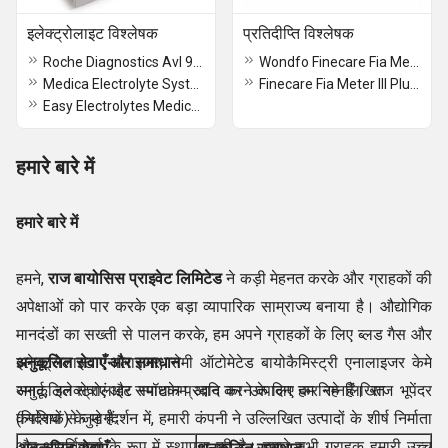
इलेक्ट्रोलाइट विश्लेषक
प्रतिदीप्ति विश्लेषक
Roche Diagnostics Avl 9180 Series Electrolyte Analyzers
Wondfo Finecare Fia Meter Plus Fluorescence Immuno Analyzer
Medica Electrolyte System Pack Na/k/cl (compatible)
Finecare Fia Meter III Plus Fluorescence
Easy Electrolytes Medica USA
हमारे बारे में
हमारे बारे में
हमने,
राज बायोसिस प्राइवेट लिमिटेड
ने कड़ी मेहनत करके और ग्राहकों की
अपेक्षाओं को पार करके एक बड़ा व्यापारिक साम्राज्य बनाया है। औद्योगिक
मानदंडों का सख्ती से पालन करके, हम अपने ग्राहकों के लिए ब्लड गैस और
इलेक्ट्रोलाइट एनालाइजर, सेमी ऑटोमेटेड बायोकैमिस्ट्री एनालाइजर केमे
अनुकूलित सेवाएँ और समाधान
स्मार्ट, इलेक्ट्रोलाइट स्पॉटकेम आदि का उत्पादन कर रहे हैं। राज भूपेंदर
अनुकूलित सेवाएं और समाधान प्रदान करने के लिए हम निम्नलिखित
(निदेशक) के मार्गदर्शन में, हमारी कंपनी ने उल्लिखित उत्पादों के शीर्ष निर्माता
कंपनियों से जुड़े हैं:
और आपूर्तिकर्ता के रूप में स्थापना की है। हमारे सभी ग्राहक हमारी उच्च